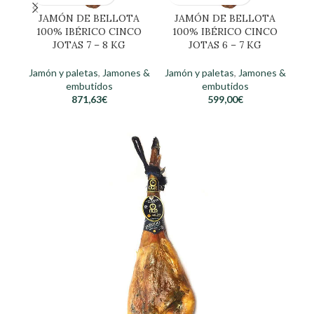
JAMÓN DE BELLOTA
JAMÓN DE BELLOTA
J
100% IBÉRICO CINCO
100% IBÉRICO CINCO
JO
JOTAS 7 – 8 KG
JOTAS 6 – 7 KG
Jamón y paletas
,
Jamones &
Jamón y paletas
,
Jamones &
Ja
embutidos
embutidos
871,63
€
599,00
€