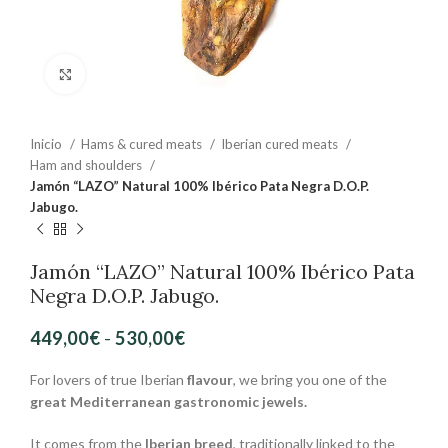
Clic para ampliar
Inicio
Hams & cured meats
Iberian cured meats
Ham and shoulders
Jamón “LAZO” Natural 100% Ibérico Pata Negra D.O.P.
Jabugo.
Jamón “LAZO” Natural 100% Ibérico Pata
Negra D.O.P. Jabugo.
449,00
€
-
530,00
€
For lovers of true Iberian
flavour
, we bring you one of the
great Mediterranean gastronomic jewels.
It comes from the
Iberian breed
, traditionally linked to the