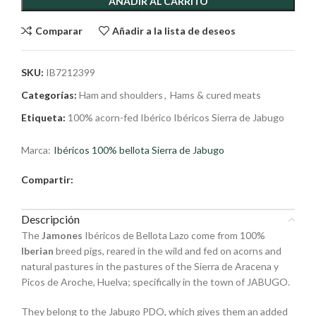
AÑADIR AL CARRITO
Comparar
Añadir a la lista de deseos
SKU:
IB7212399
Categorías:
Ham and shoulders
,
Hams & cured meats
Etiqueta:
100% acorn-fed Ibérico Ibéricos Sierra de Jabugo
Marca:
Ibéricos 100% bellota Sierra de Jabugo
Compartir:
Descripción
The
Jamones
Ibéricos de Bellota Lazo come from 100%
Iberian
breed pigs, reared in the wild and fed on acorns and
natural pastures in the pastures of the Sierra de Aracena y
Picos de Aroche, Huelva; specifically in the town of JABUGO.
They belong to the Jabugo PDO, which gives them an added