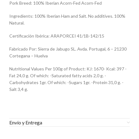
Pork Breed: 100% Iberian Acorn-Fed Acorn-Fed
Ingredients: 100% Iberian Ham and Salt. No additives. 100%
Natural.
Certificación Ibérica: ARAPORCEI 41/1B-142/15
Fabricado Por: Sierra de Jabugo SL. Avda. Portugal, 6 – 21230
Cortegana – Huelva
Nutritional Values Per 100g of Product: KJ: 1670- Kcal: 397 -
Fat 24,0 g. Of which: -Saturated fatty acids 2,0 g. -
Carbohydrates 1gr. Of which: -Sugars 1gr. -Protein 31,0 g. -
Salt 3,4 g.
Envío y Entrega