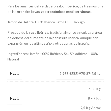
Para los amantes del verdadero
sabor ibérico
, os traemos una
de las
grandes joyas gastronómicas mediterráneas.
Jamón de Bellota 100% Ibérico Lazo D.O.P. Jabugo.
Procede de la
raza ibérica
, tradicionalmente vinculada al área
de dehesa del suroeste de la península Ibérica, aunque con
expansión en los últimos año a otras zonas de España.
Ingredientes: Jamón 100% Ibérico y Sal. Sin aditivos. 100%
Natural
PESO
9-958-8585-975-87-7,5 kg
7 – 8 Kg
,
PESO
8 – 9 Kg
,
9,5 Kg Aprox