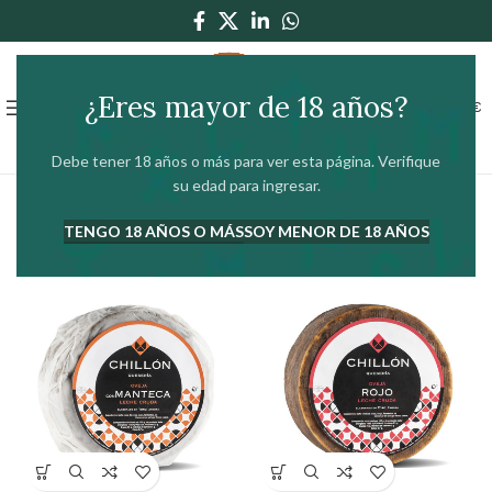
¿Eres mayor de 18 años?
0
MENÚ
0,00
€
Debe tener 18 años o más para ver esta página. Verifique
su edad para ingresar.
Inicio
Quesos
Zamorano
Mostrando los 9 resultados
TENGO 18 AÑOS O MÁS
SOY MENOR DE 18 AÑOS
Mostrar barra lateral
Filtros