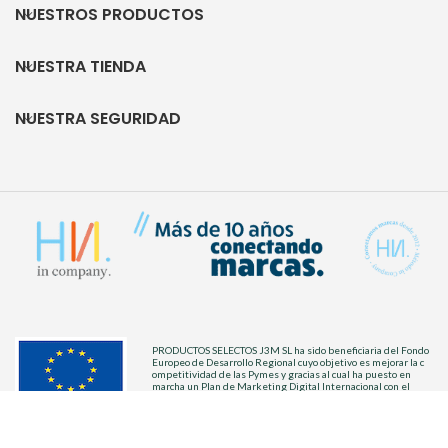
NUESTROS PRODUCTOS
NUESTRA TIENDA
NUESTRA SEGURIDAD
PRODUCTOS SELECTOS J3M SL ha sido beneficiaria del Fondo
Europeo de Desarrollo Regional cuyo objetivo es mejorar la c
ompetitividad de las Pymes y gracias al cual ha puesto en
marcha un Plan de Marketing Digital Internacional con el
objetivo de mejorar el posicionamiento on line en mercados
exteriores durante el año 2022. Para ello ha contado con el
apoyo del Programa XPANDE DIGITAL de la Cámara de
Comercio de Málaga. “Fondo Europeo de Desarrollo Regional.
Una manera de hacer Europa.