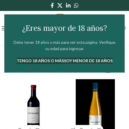
¿Eres mayor de 18 años?
0
MENÚ
0,00
€
Debe tener 18 años o más para ver esta página. Verifique
su edad para ingresar.
Inicio
Bodega
Vinos
Rueda
TENGO 18 AÑOS O MÁS
SOY MENOR DE 18 AÑOS
Mostrando 1–12 de 18 resultados
Mostrar barra lateral
Filtros