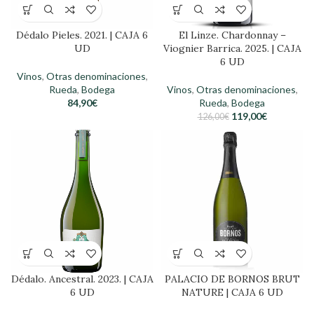
Dédalo Pieles. 2021. | CAJA 6
El Linze. Chardonnay –
UD
Viognier Barrica. 2025. | CAJA
6 UD
Vinos
,
Otras denominaciones
,
Rueda
,
Bodega
Vinos
,
Otras denominaciones
,
84,90
€
Rueda
,
Bodega
119,00
€
126,00
€
Dédalo. Ancestral. 2023. | CAJA
PALACIO DE BORNOS BRUT
6 UD
NATURE | CAJA 6 UD