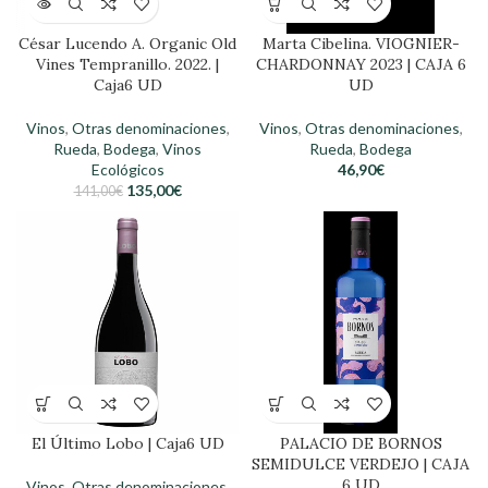
César Lucendo A. Organic Old
Marta Cibelina. VIOGNIER-
Vines Tempranillo. 2022. |
CHARDONNAY 2023 | CAJA 6
Caja6 UD
UD
Vinos
,
Otras denominaciones
,
Vinos
,
Otras denominaciones
,
Rueda
,
Bodega
,
Vinos
Rueda
,
Bodega
Ecológicos
46,90
€
135,00
€
141,00
€
El Último Lobo | Caja6 UD
PALACIO DE BORNOS
SEMIDULCE VERDEJO | CAJA
6 UD
Vinos
,
Otras denominaciones
,