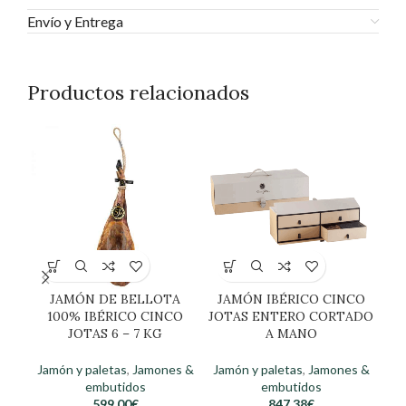
Envío y Entrega
Productos relacionados
JAMÓN DE BELLOTA
JAMÓN IBÉRICO CINCO
100% IBÉRICO CINCO
JOTAS ENTERO CORTADO
JOTAS 6 – 7 KG
A MANO
JOT
Jamón y paletas
,
Jamones &
Jamón y paletas
,
Jamones &
Ja
embutidos
embutidos
599,00
€
847,38
€