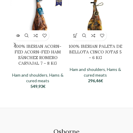
100% IBERIAN ACORN-
100% IBERIAN PALETA DE
A
FED ACORN-FED HAM
BELLOTA CINCO JOTAS 5
TR
SÁNCHEZ ROMERO
– 6 KG
CARVAJAL 7 – 8 KG
Ham and shoulders
,
Hams &
Ha
Ham and shoulders
,
Hams &
cured meats
cured meats
296,46
€
549,93
€
Osborne