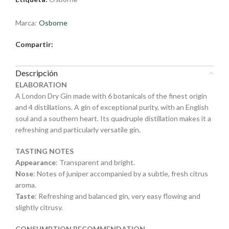
Marca:
Osborne
Compartir:
Descripción
ELABORATION
A London Dry Gin made with 6 botanicals of the finest origin
and 4 distillations. A gin of exceptional purity, with an English
soul and a southern heart. Its quadruple distillation makes it a
refreshing and particularly versatile gin.
TASTING NOTES
Appearance
: Transparent and bright.
Nose
: Notes of juniper accompanied by a subtle, fresh citrus
aroma.
Taste
: Refreshing and balanced gin, very easy flowing and
slightly citrusy.
CONSUMPTION RECOMMENDATION