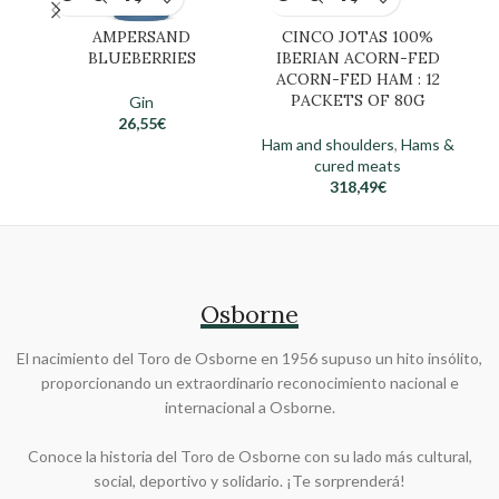
AMPERSAND
CINCO JOTAS 100%
C
BLUEBERRIES
IBERIAN ACORN-FED
ACORN-FED HAM : 12
A
PACKETS OF 80G
Gin
26,55
€
Ham and shoulders
,
Hams &
cured meats
318,49
€
Osborne
El nacimiento del Toro de Osborne en 1956 supuso un hito insólito,
proporcionando un extraordinario reconocimiento nacional e
internacional a Osborne.
Conoce la historia del Toro de Osborne con su lado más cultural,
social, deportivo y solidario. ¡Te sorprenderá!