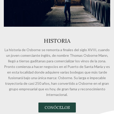
HISTORIA
La historia de Osborne se remonta a finales del siglo XVIII, cuando
un joven comerciante inglés, de nombre Thomas Osborne Mann,
llegó a tierras gaditanas para comercializar los vinos de la zona.
Pronto comienza a hacer negocios en el Puerto de Santa María y es
en esta localidad donde adquiere varias bodegas que más tarde
fusionará bajo una única marca: Osborne. Su larga e impecable
trayectoria de casi 250 años, han convertido a Osborne en el gran
grupo empresarial que es hoy, de gran fama y reconocimiento
internacional.
CONÓCELOS