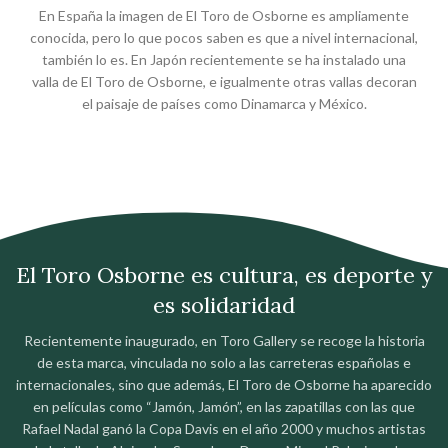
En España la imagen de El Toro de Osborne es ampliamente
conocida, pero lo que pocos saben es que a nivel internacional,
también lo es. En Japón recientemente se ha instalado una
valla de El Toro de Osborne, e igualmente otras vallas decoran
el paisaje de países como Dinamarca y México.
El Toro Osborne es cultura, es deporte y
es solidaridad
Recientemente inaugurado, en Toro Gallery se recoge la historia
de esta marca, vinculada no solo a las carreteras españolas e
internacionales, sino que además, El Toro de Osborne ha aparecido
en películas como “Jamón, Jamón”, en las zapatillas con las que
Rafael Nadal ganó la Copa Davis en el año 2000 y muchos artistas