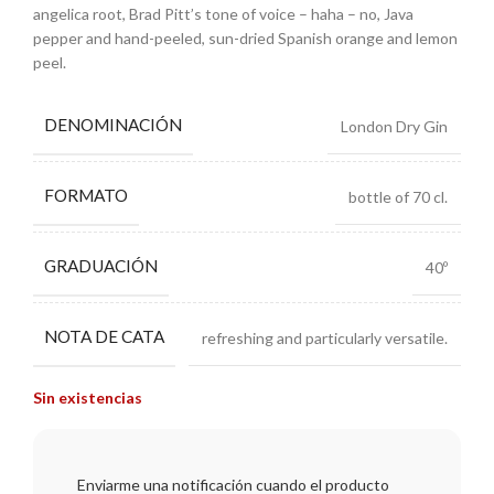
angelica root, Brad Pitt’s tone of voice – haha – no, Java
pepper and hand-peeled, sun-dried Spanish orange and lemon
peel.
DENOMINACIÓN
London Dry Gin
FORMATO
bottle of 70 cl.
GRADUACIÓN
40º
NOTA DE CATA
refreshing and particularly versatile.
Sin existencias
Enviarme una notificación cuando el producto