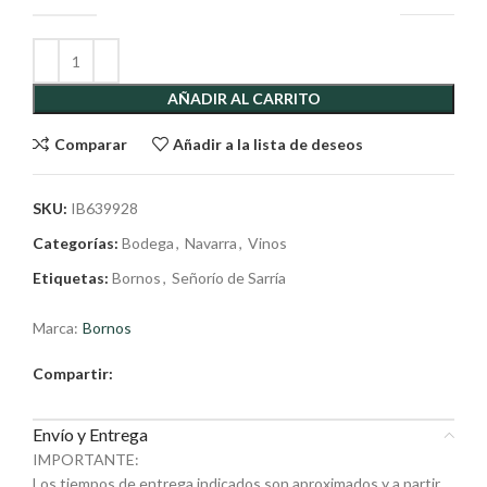
AÑADIR AL CARRITO
Comparar
Añadir a la lista de deseos
SKU:
IB639928
Categorías:
Bodega
,
Navarra
,
Vinos
Etiquetas:
Bornos
,
Señorío de Sarría
Marca:
Bornos
Compartir:
Envío y Entrega
IMPORTANTE:
Los tiempos de entrega indicados son aproximados y a partir