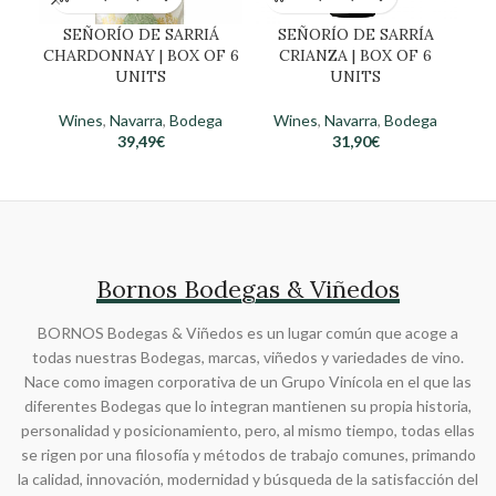
SEÑORÍO DE SARRIÁ
SEÑORÍO DE SARRÍA
LL
CHARDONNAY | BOX OF 6
CRIANZA | BOX OF 6
UNITS
UNITS
Wines
,
Navarra
,
Bodega
Wines
,
Navarra
,
Bodega
39,49
€
31,90
€
Bornos Bodegas & Viñedos
BORNOS Bodegas & Viñedos es un lugar común que acoge a
todas nuestras Bodegas, marcas, viñedos y variedades de vino.
Nace como imagen corporativa de un Grupo Vinícola en el que las
diferentes Bodegas que lo integran mantienen su propia historia,
personalidad y posicionamiento, pero, al mismo tiempo, todas ellas
se rigen por una filosofía y métodos de trabajo comunes, primando
la calidad, innovación, modernidad y búsqueda de la satisfacción del