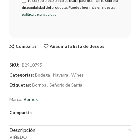
Tu correo electrónico se usará para notificarte sobre la
disponibilidad del producto. Puedes leer más en nuestra
política de privacidad
.
Comparar
Añadir a la lista de deseos
SKU:
IB2910795
Categorías:
Bodega
,
Navarra
,
Wines
Etiquetas:
Bornos
,
Señorío de Sarría
Marca:
Bornos
Compartir:
Descripción
VIÑEDO