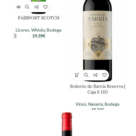
PASSPORT SCOTCH
M
Licores
,
Whisky
,
Bodega
19,39
€
Señorío de Sarría Reserva |
Caja 6 UD
Vinos
,
Navarra
,
Bodega
48,30
€