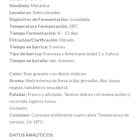
Vendimia:
Mecánica
Levaduras:
Seleccionadas
Depósitos de Fermentación:
Inoxidable
Temperatura Fermentación:
28ºC
Tiempo Fermentación:
8 – 12 días
Filtración/Clarificación:
Filtrado
Tiempo en barrica:
3 meses
Tipo de barrica:
Francesa y Americana (edad 1 a 3 años)
Tiempo en botella:
min. 6 meses
Color:
Rojo granate con ribete violáceo
Aroma:
Nariz intensa de fresa ácida, grosellas, lilas, bayas
negras, balsámicos (eucalipto).
Paladar:
Fresco y afrutado. Taninos dulces con buena acidez y
recorrido. Ligeros tonos
tostados.
Consumo:
Consumo preferente cuatro años Temperatura de
servicio: 16-18°C.
DATOS ANALÍTICOS: