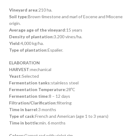
Vineyard area
:210 ha.
Soil type
:Brown-limestone and marl of Eocene and Miocene
origin.
Average age of the vineyard
:15 years
Density of plantation:
3.200 vines/ha.
Yield
:4,000 kg/ha.
Type of plantation
:Espalier.
ELABORATION
HARVEST
:mechanical
Yeast
:Selected
Fermentation tanks
:stainless steel
Fermentation Temperature
:28ºC
Fermentation time
:8 – 12 days
Filtration/Clarification
:filtering
Time in barrel
:3 months
Type of cask
:French and American (age 1 to 3 years)
Time in bottle
:min. 6 months
Colour
:Garnet red with violet rim