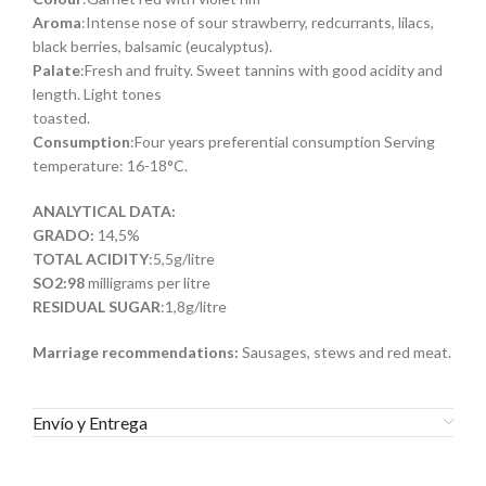
Aroma
:Intense nose of sour strawberry, redcurrants, lilacs,
black berries, balsamic (eucalyptus).
Palate
:Fresh and fruity. Sweet tannins with good acidity and
length. Light tones
toasted.
Consumption
:Four years preferential consumption Serving
temperature: 16-18°C.
ANALYTICAL DATA:
GRADO:
14,5%
TOTAL ACIDITY
:5,5g/litre
SO2:98
milligrams per litre
RESIDUAL SUGAR
:1,8g/litre
Marriage recommendations:
Sausages, stews and red meat.
Envío y Entrega