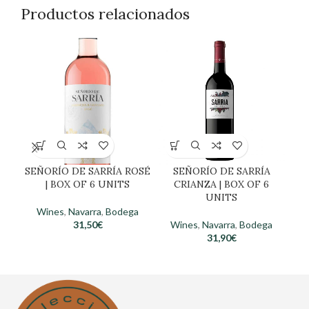
Productos relacionados
SEÑORÍO DE SARRÍA ROSÉ
SEÑORÍO DE SARRÍA
Ra
| BOX OF 6 UNITS
CRIANZA | BOX OF 6
wi
UNITS
Wines
,
Navarra
,
Bodega
31,50
€
Wines
,
Navarra
,
Bodega
Win
31,90
€