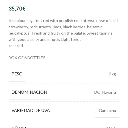
35,70
€
Its colour is garnet red with purplish rim. Intense nose of acid
strawberry, redcurrants, lilacs, black berries, balsamic
(eucalyptus). Fresh and fruity on the palate. Sweet tannins
with good acidity and length. Light tones
toasted.
BOX OF 6 BOTTLES
PESO
7 kg
DENOMINACIÓN
DO. Navarra
VARIEDAD DE UVA
Garnacha