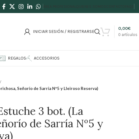
ÁREA PROFESIONAL
QUIENES SOMOS
CONTACTO
FAQS
0,00
€
INICIAR SESIÓN / REGISTRARSE
0
artículos
REGALOS
ACCESORIOS
prichosa, Señorío de Sarría Nº5 y Lleiroso Reserva)
Estuche 3 bot. (La
ñorío de Sarría Nº5 y
va)