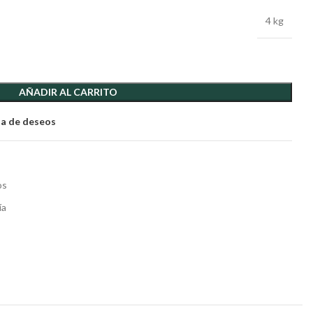
4 kg
AÑADIR AL CARRITO
sta de deseos
os
ía