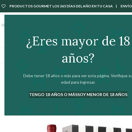
PRODUCTOS GOURMET LOS 365 DÍAS DEL AÑO EN TU CASA | ENVÍOS 
Tarjeta Regalo
Nuestros Productos
Íberos Gourmet
Seleccionado para tí
¿Eres mayor de 18
años?
ABRIR Y SERVIR
BODEGA
Debe tener 18 años o más para ver esta página. Verifique s
edad para ingresar.
TENGO 18 AÑOS O MÁS
SOY MENOR DE 18 AÑOS