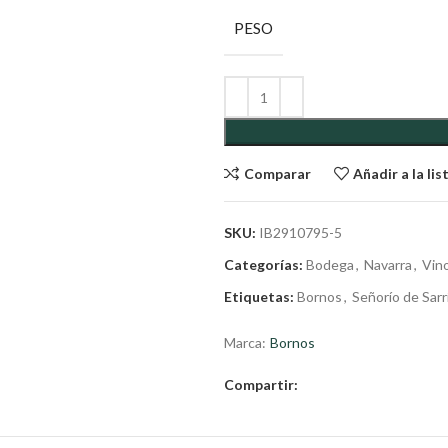
PESO
Comparar
Añadir a la li
SKU:
IB2910795-5
Categorías:
Bodega
,
Navarra
,
Vin
Etiquetas:
Bornos
,
Señorío de Sarr
Marca:
Bornos
Compartir: