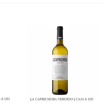
 6 UD
Bo
LA CAPRICHOSA VERDEJO | CAJA 6 UD