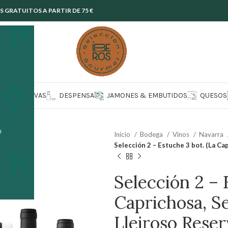
GRATUITOS A PARTIR DE 75 €
CONSERVAS
DESPENSA
JAMONES & EMBUTIDOS
QUESOS
u
Inicio
Bodega
Vinos
Navarra
Selección 2 – Estuche 3 bot. (La Ca
Selección 2 – 
Caprichosa, Se
Lleiroso Reser