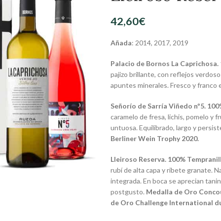
42,60
€
Añada
: 2014, 2017, 2019
Palacio de Bornos La Caprichosa. 
pajizo brillante, con reflejos verdo
apuntes minerales. Fresco y franco 
Señorío de Sarría Viñedo nº5. 10
caramelo de fresa, lichis, pomelo y 
untuosa. Equilibrado, largo y persis
Berliner Wein Trophy 2020.
Lleiroso Reserva. 100% Tempranill
rubí de alta capa y ribete granate. N
integrada. En boca se aprecian tani
postgusto.
Medalla de Oro Concou
de Oro Challenge International du