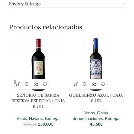
Envío y Entrega
Productos relacionados
GUELBENZU AZUL | CAJA
SEÑORÍO DE SARRÍA
GU
6 UD
RESERVA ESPECIAL | CAJA
6 UD
Vinos
,
Otras
denominaciones
,
Bodega
Vinos
,
Navarra
,
Bodega
d
45,68
€
158,00
€
179,55
€