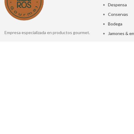
Despensa
Conservas
Bodega
Empresa especializada en productos gourmet.
Jamones & em
Quesos
Málaga, España
Regalos
Contacto: info@iberosgourmet.com
Accesorios