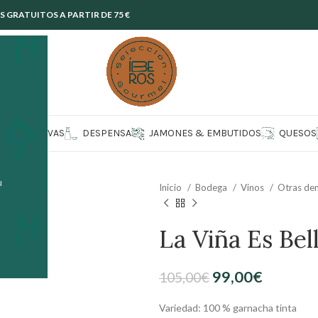
GRATUITOS A PARTIR DE 75 €
CONSERVAS
DESPENSA
JAMONES & EMBUTIDOS
QUESOS
u
Inicio
Bodega
Vinos
Otras de
La Viña Es Bell
99,00
€
105,00
€
Variedad: 100 % garnacha tinta