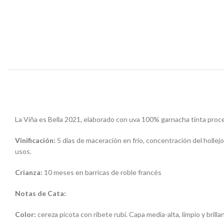
La Viña es Bella 2021, elaborado con uva 100% garnacha tinta proc
Vinificación:
5 días de maceración en frío, concentración del hollej
usos.
Crianza:
10 meses en barricas de roble francés
Notas de Cata:
Color:
cereza picota con ribete rubí. Capa media-alta, limpio y brilla