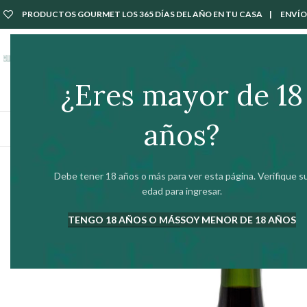
PRODUCTOS GOURMET LOS 365 DÍAS DEL AÑO EN TU CASA | ENVÍOS 
Tarjeta Regalo
Nuestros Productos
Íberos Gourmet
Seleccionado para tí
¿Eres mayor de 18
años?
ABRIR Y SERVIR
BODEGA
Debe tener 18 años o más para ver esta página. Verifique s
edad para ingresar.
TENGO 18 AÑOS O MÁS
SOY MENOR DE 18 AÑOS