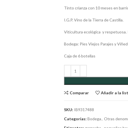
Tinto crianza con 10 meses en barric
I.G.P. Vino de la Tierra de Castilla.
Viticultura ecológica y respetuosa. 
Bodega: Pies Viejos Parajes y Viñe
Caja de 6 botellas
Comparar
Añadir a la li
SKU:
IB9317488
Categorías:
Bodega
,
Otras denom
Etiquetas:
garnacha
,
pequeñas bo