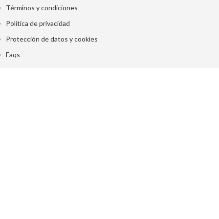
Términos y condiciones
Política de privacidad
Protección de datos y cookies
Faqs
 J3M SL ha sido beneficiaria del Fondo Europeo de Desarrollo Regional cuyo objetivo es
tividad de las Pymes y gracias al cual ha puesto en marcha un Plan de Marketing Digital
l objetivo de mejorar el posicionamiento on line en mercados exteriores durante el año 2022.
do con el apoyo del Programa XPANDE DIGITAL de la Cámara de Comercio de Málaga. “Fondo
llo Regional. Una manera de hacer Europa.