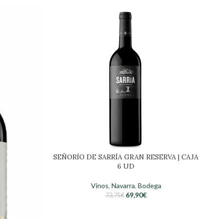
SEÑORÍO DE SARRÍA GRAN RESERVA | CAJA
S
6 UD
Vinos
,
Navarra
,
Bodega
69,90
€
73,75
€