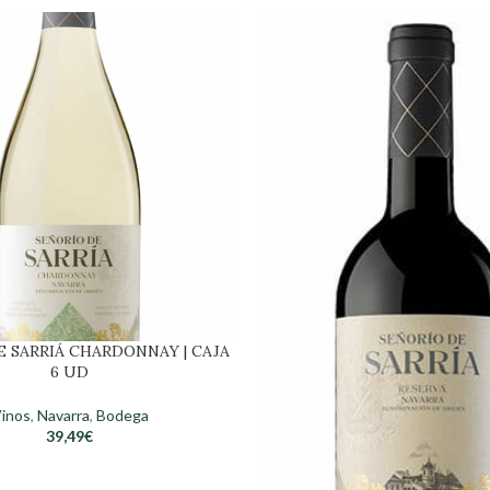
E SARRIÁ CHARDONNAY | CAJA
6 UD
inos
,
Navarra
,
Bodega
39,49
€