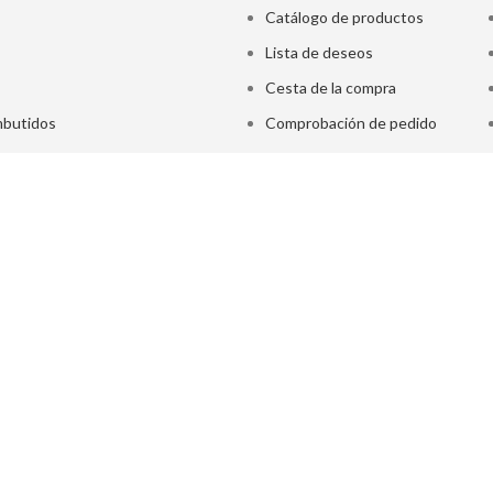
Catálogo de productos
Lista de deseos
Cesta de la compra
butidos
Comprobación de pedido
PRODUCTOS SELECTOS
mejorar la c ompeti
Internacional con e
Para ello ha conta
Europeo de Desarro