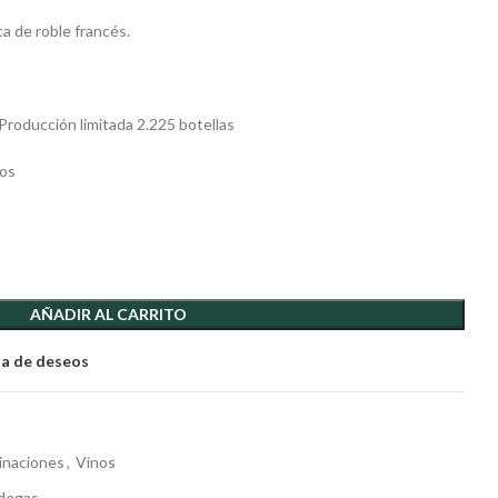
a de roble francés.
Producción limitada 2.225 botellas
dos
AÑADIR AL CARRITO
sta de deseos
inaciones
,
Vinos
degas