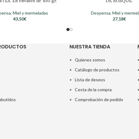
TES. En envases de 450 gr.
DE BOSQUE.
pensa
,
Miel y mermeladas
Despensa
,
Miel y merme
43,50
€
27,18
€
PRODUCTOS
NUESTRA TIENDA
Quienes somos
Catálogo de productos
Lista de deseos
Cesta de la compra
butidos
Comprobación de pedido