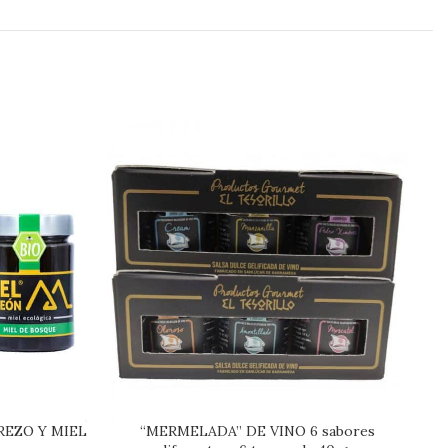
REZO Y MIEL
“MERMELADA” DE VINO 6 sabores
“M