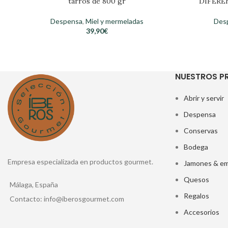
tarros de 800 gr
DIFEREN
Despensa
,
Miel y mermeladas
Des
39,90
€
NUESTROS 
Abrir y servir
Despensa
Conservas
Bodega
Empresa especializada en productos gourmet.
Jamones & em
Quesos
Málaga, España
Regalos
Contacto: info@iberosgourmet.com
Accesorios