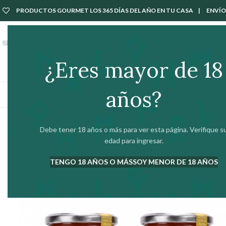
PRODUCTOS GOURMET LOS 365 DÍAS DEL AÑO EN TU CASA | ENVÍOS 
Tarjeta Regalo
Nuestros Productos
Íberos Gourmet
Seleccionado para tí
¿Eres mayor de 18
años?
ABRIR Y SERVIR
BODEGA
Debe tener 18 años o más para ver esta página. Verifique s
edad para ingresar.
TENGO 18 AÑOS O MÁS
SOY MENOR DE 18 AÑOS