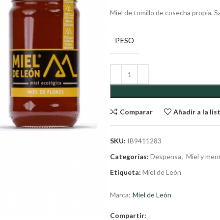
Miel de tomillo de cosecha propia. S
PESO
Comparar
Añadir a la li
SKU:
IB9411283
Categorías:
Despensa
,
Miel y mer
Etiqueta:
Miel de León
Marca:
Miel de León
Compartir: