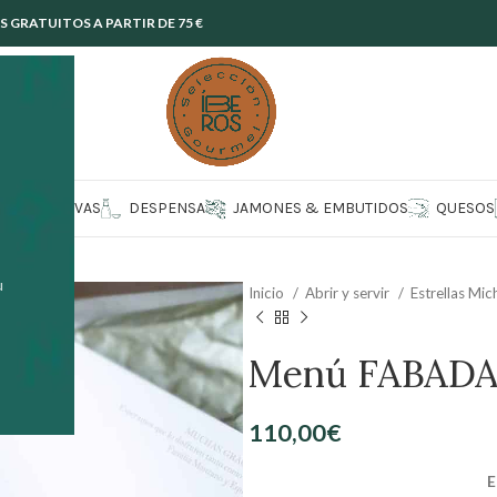
GRATUITOS A PARTIR DE 75 €
CONSERVAS
DESPENSA
JAMONES & EMBUTIDOS
QUESOS
u
Inicio
Abrir y servir
Estrellas Mic
Menú FABADA 
110,00
€
E