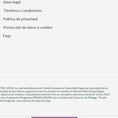
Aviso legal
Términos y condiciones
Política de privacidad
Protección de datos y cookies
Faqs
 J3M SL ha sido beneficiaria del Fondo Europeo de Desarrollo Regional cuyo objetivo es
tividad de las Pymes y gracias al cual ha puesto en marcha un Plan de Marketing Digital
l objetivo de mejorar el posicionamiento on line en mercados exteriores durante el año 2022.
do con el apoyo del Programa XPANDE DIGITAL de la Cámara de Comercio de Málaga. “Fondo
llo Regional. Una manera de hacer Europa.
ar disponible.