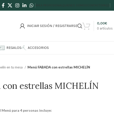
ÁREA PROFESIONAL
QUIENES SOMOS
CONTACTO
FAQS
0,00
€
INICIAR SESIÓN / REGISTRARSE
0
artículos
REGALOS
ACCESORIOS
helín en tu mesa
Menú FABADA con estrellas MICHELÍN
con estrellas MICHELÍN
l Menú para 4 personas incluye: