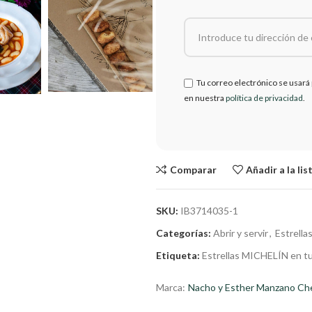
Tu correo electrónico se usará 
en nuestra
política de privacidad
.
Comparar
Añadir a la li
SKU:
IB3714035-1
Categorías:
Abrir y servir
,
Estrella
Etiqueta:
Estrellas MICHELÍN en t
Marca:
Nacho y Esther Manzano C