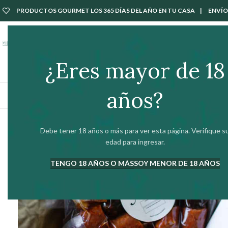
PRODUCTOS GOURMET LOS 365 DÍAS DEL AÑO EN TU CASA | ENVÍOS 
Tarjeta Regalo
Nuestros Productos
Íberos Gourmet
Seleccionado para tí
¿Eres mayor de 18
años?
ABRIR Y SERVIR
BODEGA
Debe tener 18 años o más para ver esta página. Verifique s
edad para ingresar.
TENGO 18 AÑOS O MÁS
SOY MENOR DE 18 AÑOS