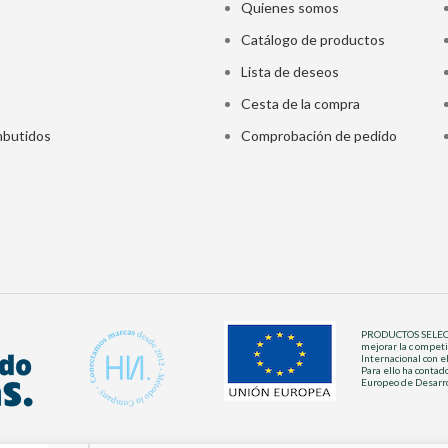
Quienes somos
Catálogo de productos
Lista de deseos
Cesta de la compra
butidos
Comprobación de pedido
PRODUCTOS SELECTOS
mejorar la c ompeti
Internacional con e
Para ello ha conta
Europeo de Desarro
Enviarme una notificación cuando el producto vuelva a est