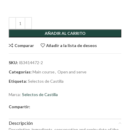
AÑADIR AL CARRITO
Comparar
Añadir a la lista de deseos
SKU:
IB3414472-2
Categorías:
Main course
,
Open and serve
Etiqueta:
Selectos de Castilla
Marca:
Selectos de Castilla
Compartir:
Descripción
Description, ingredients, conservation and expiry date of the