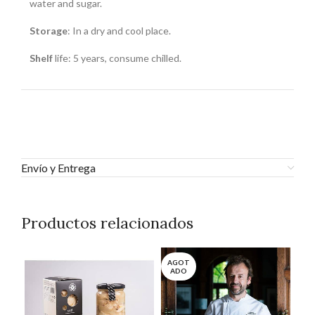
water and sugar.
Storage
: In a dry and cool place.
Shelf
life: 5 years, consume chilled.
Envío y Entrega
Productos relacionados
AGOT
AG
ADO
A