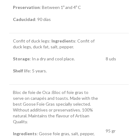
Preservation
: Between 1º and 4º C
Caducidad
:
90 días
Confit of duck legs:
Ingredients
: Confit of
duck legs, duck fat, salt, pepper.
Storage
: In a dry and cool place.
8 uds
Shelf
life: 5 years.
Bloc de foie de Oca :Bloc of foie gras to
serve on canapés and toasts. Made with the
best Goose Foie Gras specially selected.
Without additives or preservatives. 100%
natural. Maintains the flavour of Artisan
Quality.
95 gr
Ingredients
: Goose foie gras, salt, pepper,