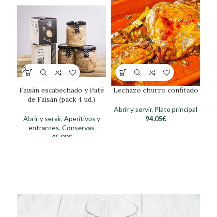
Faisán escabechado y Paté
Lechazo churro confitado
Se
de Faisán (pack 4 ud.)
de
mi
Abrir y servir
,
Plato principal
Abrir y servir
,
Aperitivos y
94,05
€
entrantes
,
Conservas
45,00
€