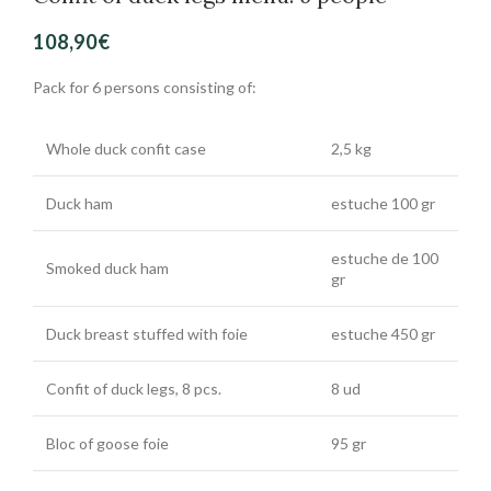
108,90
€
Pack for 6 persons consisting of:
Whole duck confit case
2,5 kg
Duck ham
estuche 100 gr
estuche de 100
Smoked duck ham
gr
Duck breast stuffed with foie
estuche 450 gr
Confit of duck legs, 8 pcs.
8 ud
Bloc of goose foie
95 gr