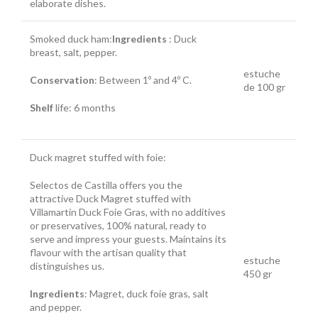
elaborate dishes.
Smoked duck ham:
Ingredients
: Duck
breast, salt, pepper.
estuche
Conservation
: Between 1º and 4º C.
de 100 gr
Shelf
life: 6 months
Duck magret stuffed with foie:
Selectos de Castilla offers you the
attractive Duck Magret stuffed with
Villamartin Duck Foie Gras, with no additives
or preservatives, 100% natural, ready to
serve and impress your guests. Maintains its
flavour with the artisan quality that
estuche
distinguishes us.
450 gr
Ingredients
: Magret, duck foie gras, salt
and pepper.