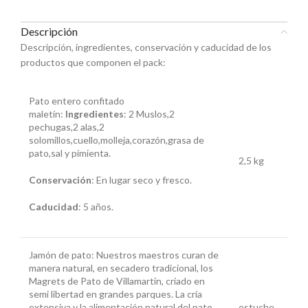
Descripción
Descripción, ingredientes, conservación y caducidad de los
productos que componen el pack:
Pato entero confitado
maletín:
Ingredientes
: 2 Muslos,2
pechugas,2 alas,2
solomillos,cuello,molleja,corazón,grasa de
pato,sal y pimienta.
2,5 kg
Conservación
: En lugar seco y fresco.
Caducidad
: 5 años.
Jamón de pato:
N
uestros maestros curan de
manera natural, en secadero tradicional, los
Magrets de Pato de Villamartín, criado en
semi libertad en grandes parques. La cría
extensiva y la alimentación natural del pato
estuche