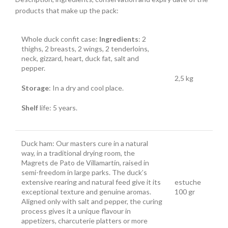
products that make up the pack:
Whole duck confit case:
Ingredients
: 2
thighs, 2 breasts, 2 wings, 2 tenderloins,
neck, gizzard, heart, duck fat, salt and
pepper.
2,5 kg
Storage
: In a dry and cool place.
Shelf
life: 5 years.
Duck ham:
Our
masters cure in a natural
way, in a traditional drying room, the
Magrets de Pato de Villamartín, raised in
semi-freedom in large parks. The duck’s
extensive rearing and natural feed give it its
estuche
exceptional texture and genuine aromas.
100 gr
Aligned only with salt and pepper, the curing
process gives it a unique flavour in
appetizers, charcuterie platters or more