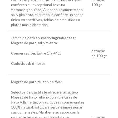
confieren su excepcional textura
100 gr
y aromas genuinos. Alineado solamente con
sal y pimienta, el curado le confiere un sabor
único en aperitivos, tablas de embutidos o
platos más elaborados.
Jamón de pato ahumado:
Ingredientes
:
Magret de pato,sal,pimienta.
estuche
Conservación
: Entre 1º y 4º C.
de 100 gr
Caducidad
: 6 meses
Magret de pato relleno de foie:
Selectos de Castilla le ofrece el atractivo
Magret de Pato relleno con Foie Gras de
Pato Villamartín, Sin aditivos ni conservantes
100% natural, listo para servir e impresionar
sus comensales. Mantiene su sabor con la
calidad artesanal que nos distingue.
estuche