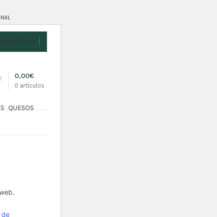
ONAL
OS
CONTACTO
0,00
€
0
artículos
OS
QUESOS
 web.
 de