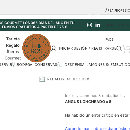
ÁREA PROFESI
S GOURMET LOS 365 DÍAS DEL AÑO EN TU
QUIENES SOM
NVÍOS GRATUITOS A PARTIR DE 75 €
Tarjeta
FAQS
Regalo
INICIAR SESIÓN / REGISTRARSE
Íberos
Gourmet
 SERVIR
BODEGA
CONSERVAS
DESPENSA
JAMONES & EMBUTID
REGALOS
ACCESORIOS
Inicio
Jamones & embutidos
ANGUS LONCHEADO x 6
Ha habido un error crítico en esta
Aprende más sobre el diagnóstico