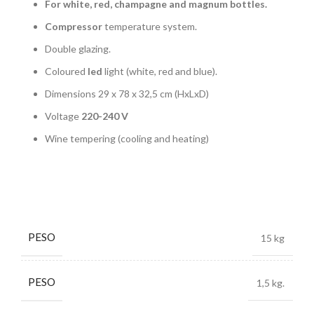
For white, red, champagne and magnum bottles.
Compressor
temperature system.
Double glazing.
Coloured
led
light (white, red and blue).
Dimensions 29 x 78 x 32,5 cm (HxLxD)
Voltage
220-240 V
Wine tempering (cooling and heating)
PESO
15 kg
PESO
1,5 kg.