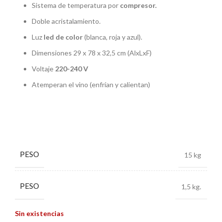
Sistema de temperatura por
compresor.
Doble acristalamiento.
Luz
led de color
(blanca, roja y azul).
Dimensiones 29 x 78 x 32,5 cm (AlxLxF)
Voltaje
220-240 V
Atemperan el vino (enfrían y calientan)
PESO
15 kg
PESO
1,5 kg.
Sin existencias