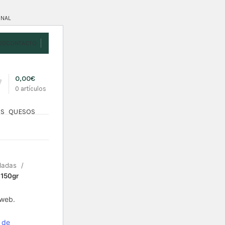
ONAL
OS
CONTACTO
0,00
€
0
artículos
OS
QUESOS
eladas
150gr
 web.
 de