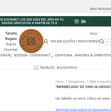
ÁREA PROFESI
S GOURMET LOS 365 DÍAS DEL AÑO EN TU
QUIENES SOM
NVÍOS GRATUITOS A PARTIR DE 75 €
Tarjeta
FAQS
Regalo
INICIAR SESIÓN / REGISTRARSE
Íberos
Gourmet
 SERVIR
BODEGA
CONSERVAS
DESPENSA
JAMONES & EMBUTID
REGALOS
ACCESORIOS
Inicio
Despensa
Miel y merm
“MERMELADA” DE VINO OLOROSO 
Ha habido un error crítico en esta
Aprende más sobre el diagnóstico